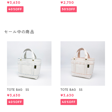
¥3,630
¥2,750
40%OFF
50%OFF
セール中の商品
TOTE BAG SS
TOTE BAG SS
¥3,630
¥3,630
40%OFF
40%OFF