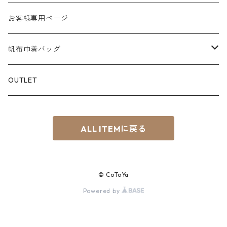
M
パラフィン帆布
白系
KEY CHAIN
お客様専用ページ
L
赤系
スマホショルダー
帆布巾着バッグ
S⁺
青系
サコッシュ
Material
OUTLET
BOAT
緑系
8号帆布
ちょこっTOTE
ALL ITEMに戻る
黄系
その他
茶系
© CoToYa
黒系
Powered by
紫系