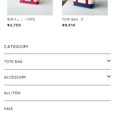
帆布ちょこっTOTE
TOTE BAG S⁺
¥2,750
¥8,910
CATEGORY
TOTE BAG
Size
ACCESSORY
SS
Material
POUCH
ALL ITEM
S
８号帆布
Color
PEN CASE
SALE