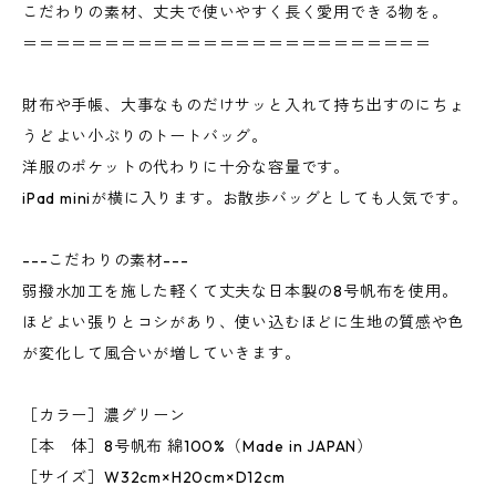
こだわりの素材、丈夫で使いやすく長く愛用できる物を。
＝＝＝＝＝＝＝＝＝＝＝＝＝＝＝＝＝＝＝＝＝＝＝＝＝
財布や手帳、大事なものだけサッと入れて持ち出すのにちょ
うどよい小ぶりのトートバッグ。
洋服のポケットの代わりに十分な容量です。
iPad miniが横に入ります。お散歩バッグとしても人気です。
---こだわりの素材---
弱撥水加工を施した軽くて丈夫な日本製の8号帆布を使用。
ほどよい張りとコシがあり、使い込むほどに生地の質感や色
が変化して風合いが増していきます。
［カラー］濃グリーン
［本 体］8号帆布 綿100%（Made in JAPAN）
［サイズ］W32cm×H20cm×D12cm