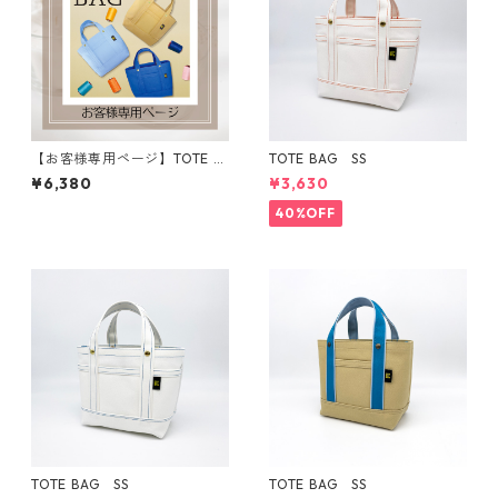
【お客様専用ページ】TOTE B
TOTE BAG SS
AG SS
¥6,380
¥3,630
40%OFF
TOTE BAG SS
TOTE BAG SS