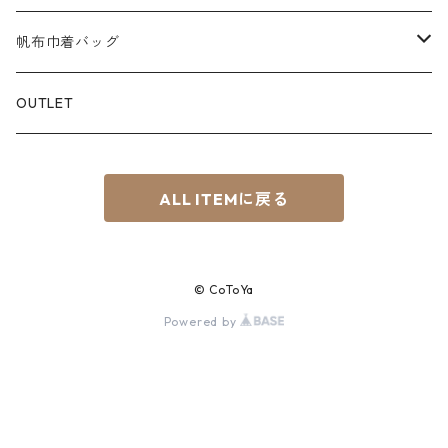
L
赤系
スマホショルダー
帆布巾着バッグ
S⁺
青系
サコッシュ
Material
OUTLET
BOAT
緑系
8号帆布
ちょこっTOTE
ALL ITEMに戻る
黄系
その他
茶系
© CoToYa
黒系
Powered by
紫系