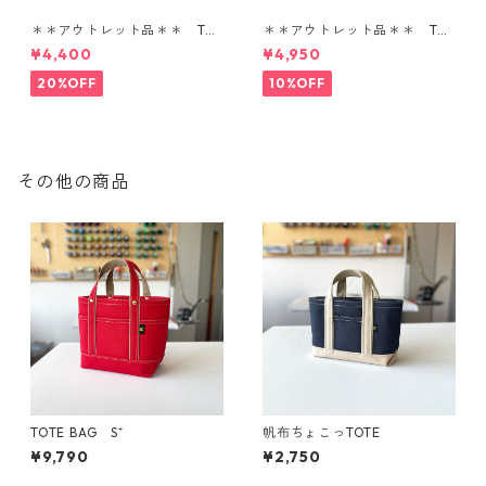
＊＊アウトレット品＊＊ TOT
＊＊アウトレット品＊＊ TOT
E BAG SS
E BAG SS
¥4,400
¥4,950
20%OFF
10%OFF
その他の商品
TOTE BAG S⁺
帆布ちょこっTOTE
¥9,790
¥2,750