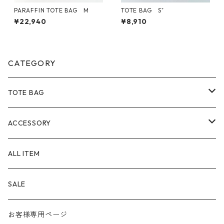
PARAFFIN TOTE BAG M
TOTE BAG S⁺
¥22,940
¥8,910
CATEGORY
TOTE BAG
Size
ACCESSORY
SS
Material
POUCH
ALL ITEM
S
８号帆布
Color
PEN CASE
SALE
M
パラフィン帆布
白系
KEY CHAIN
お客様専用ページ