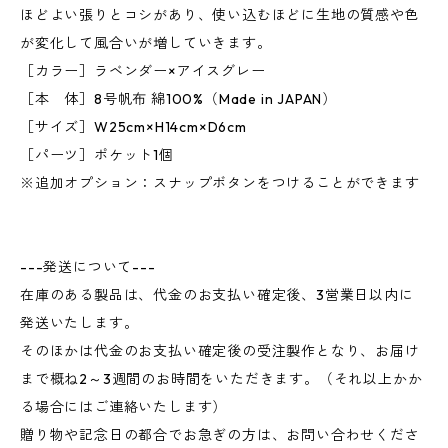
ほどよい張りとコシがあり、使い込むほどに生地の質感や色
が変化して風合いが増していきます。
［カラー］ラベンダー×アイスグレー
［本 体］8号帆布 綿100%（Made in JAPAN）
［サイズ］W25cm×H14cm×D6cm
［パーツ］ポケット1個
※追加オプション：スナップボタンをつけることができます
---発送について---
在庫のある製品は、代金のお支払い確定後、3営業日以内に
発送いたします。
そのほかは代金のお支払い確定後の受注製作となり、お届け
まで概ね2～3週間のお時間をいただきます。（それ以上かか
る場合にはご連絡いたします）
贈り物や記念日の都合でお急ぎの方は、お問い合わせくださ