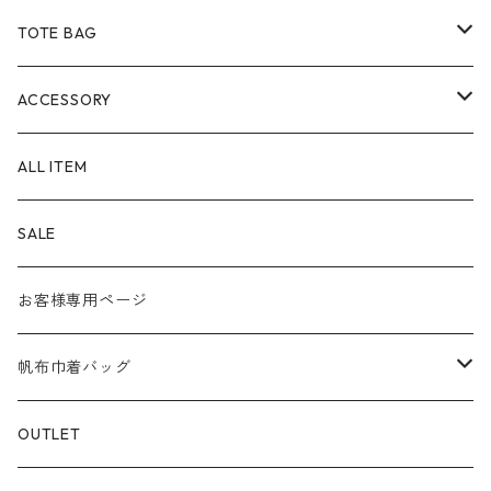
TOTE BAG
Size
ACCESSORY
SS
Material
POUCH
ALL ITEM
S
８号帆布
Color
PEN CASE
SALE
M
パラフィン帆布
白系
KEY CHAIN
お客様専用ページ
L
赤系
スマホショルダー
帆布巾着バッグ
S⁺
青系
サコッシュ
Material
OUTLET
BOAT
緑系