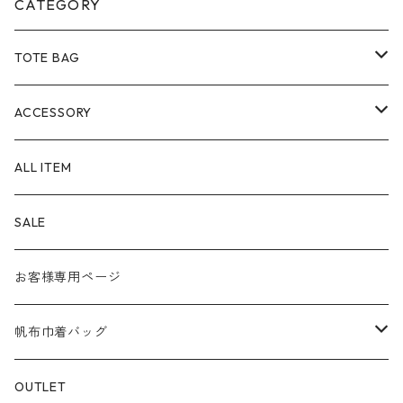
CATEGORY
TOTE BAG
Size
ACCESSORY
SS
Material
POUCH
ALL ITEM
S
８号帆布
Color
PEN CASE
SALE
M
パラフィン帆布
白系
KEY CHAIN
お客様専用ページ
L
赤系
スマホショルダー
帆布巾着バッグ
S⁺
青系
サコッシュ
Material
OUTLET