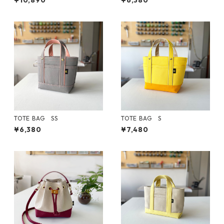
¥10,890
¥6,380
TOTE BAG SS
TOTE BAG S
¥6,380
¥7,480