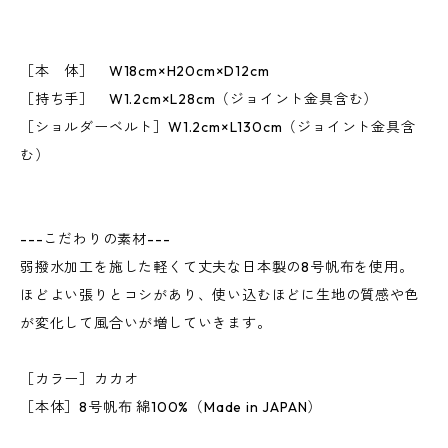
［本 体］ W18cm×H20cm×D12cm
［持ち手］ W1.2cm×L28cm（ジョイント金具含む）
［ショルダーベルト］W1.2cm×L130cm（ジョイント金具含
む）
---こだわりの素材---
弱撥水加工を施した軽くて丈夫な日本製の8号帆布を使用。
ほどよい張りとコシがあり、使い込むほどに生地の質感や色
が変化して風合いが増していきます。
［カラー］カカオ
［本体］8号帆布 綿100%（Made in JAPAN）