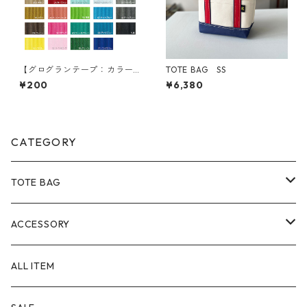
【グログランテープ：カラー
TOTE BAG SS
サンプル】選べる5色
¥200
¥6,380
CATEGORY
TOTE BAG
Size
ACCESSORY
SS
Material
POUCH
ALL ITEM
S
８号帆布