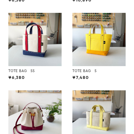
¥6,380
¥10,890
TOTE BAG SS
TOTE BAG S
¥6,380
¥7,480