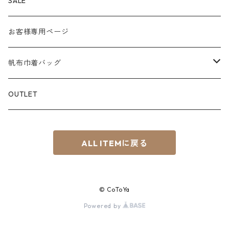
Color
PEN CASE
SALE
M
パラフィン帆布
白系
KEY CHAIN
お客様専用ページ
L
赤系
スマホショルダー
帆布巾着バッグ
S⁺
青系
サコッシュ
Material
OUTLET
BOAT
緑系
8号帆布
ちょこっTOTE
ALL ITEMに戻る
黄系
その他
茶系
© CoToYa
黒系
Powered by