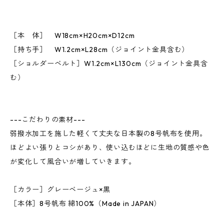
［本 体］ W18cm×H20cm×D12cm
［持ち手］ W1.2cm×L28cm（ジョイント金具含む）
［ショルダーベルト］W1.2cm×L130cm（ジョイント金具含
む）
---こだわりの素材---
弱撥水加工を施した軽くて丈夫な日本製の8号帆布を使用。
ほどよい張りとコシがあり、使い込むほどに生地の質感や色
が変化して風合いが増していきます。
［カラー］グレーベージュ×黒
［本体］8号帆布 綿100%（Made in JAPAN）