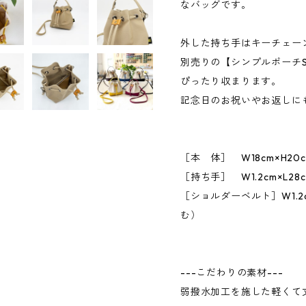
なバッグです。
外した持ち手はキーチェー
別売りの【シンプルポーチ
ぴったり収まります。
記念日のお祝いやお返しに
［本 体］ W18cm×H20c
［持ち手］ W1.2cm×L
［ショルダーベルト］W1.2
む）
---こだわりの素材---
弱撥水加工を施した軽くて