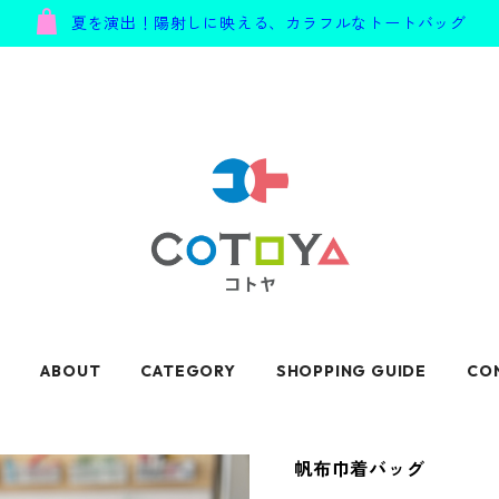
夏を演出！陽射しに映える、カラフルなトートバッグ
E
ABOUT
CATEGORY
SHOPPING GUIDE
CO
帆布巾着バッグ