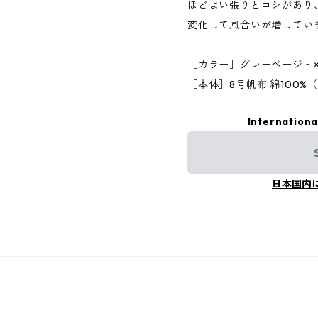
ほどよい張りとコシがあり
変化して風合いが増してい
［カラー］グレーベージュ
［本体］8号帆布 綿100%（Ma
Internationa
日本国内