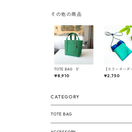
その他の商品
TOTE BAG S⁺
【カラーオーダ
布スマホショ
¥8,910
¥2,750
CATEGORY
TOTE BAG
Size
ACCESSORY