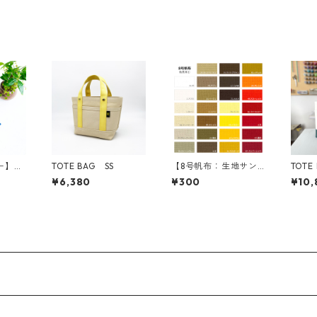
ー】帆
TOTE BAG SS
【8号帆布：生地サン
TOTE
ルダー
プル】選べる10色
¥6,380
¥300
¥10,