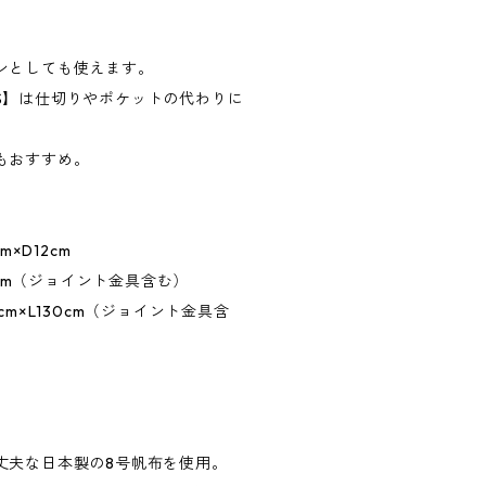
ンとしても使えます。
S】は仕切りやポケットの代わりに
もおすすめ。
m×D12cm
28cm（ジョイント金具含む）
cm×L130cm（ジョイント金具含
丈夫な日本製の8号帆布を使用。