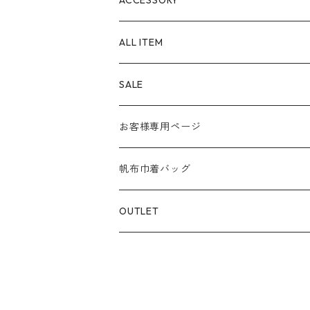
SS
Material
POUCH
ALL ITEM
S
８号帆布
Color
PEN CASE
SALE
M
パラフィン帆布
白系
KEY CHAIN
お客様専用ページ
L
赤系
スマホショルダー
帆布巾着バッグ
S⁺
青系
サコッシュ
Material
OUTLET
BOAT
緑系
8号帆布
ちょこっTOTE
黄系
その他