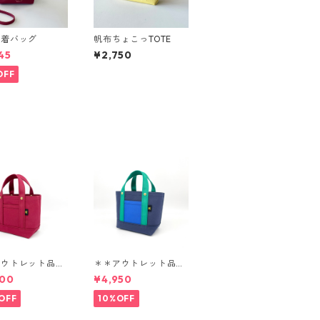
巾着バッグ
帆布ちょこっTOTE
45
¥2,750
OFF
アウトレット品＊
＊＊アウトレット品＊
TE BAG SS
＊ TOTE BAG SS
400
¥4,950
OFF
10%OFF