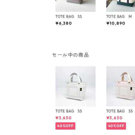
TOTE BAG SS
TOTE BAG M
¥6,380
¥10,890
セール中の商品
TOTE BAG SS
TOTE BAG SS
¥3,630
¥3,630
40%OFF
40%OFF