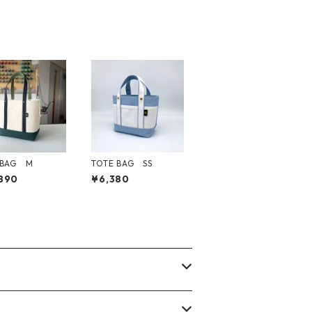
 BAG M
TOTE BAG SS
890
¥6,380