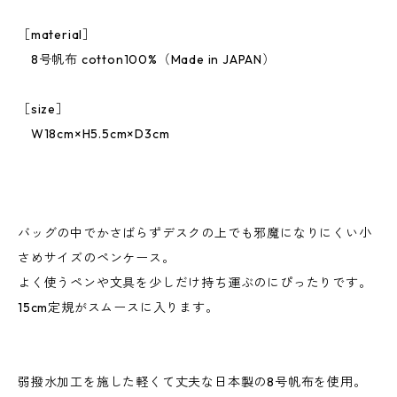
［material］
8号帆布 cotton100%（Made in JAPAN）
［size］
W18cm×H5.5cm×D3cm
バッグの中でかさばらずデスクの上でも邪魔になりにくい小
さめサイズのペンケース。
よく使うペンや文具を少しだけ持ち運ぶのにぴったりです。
15cm定規がスムースに入ります。
弱撥水加工を施した軽くて丈夫な日本製の8号帆布を使用。