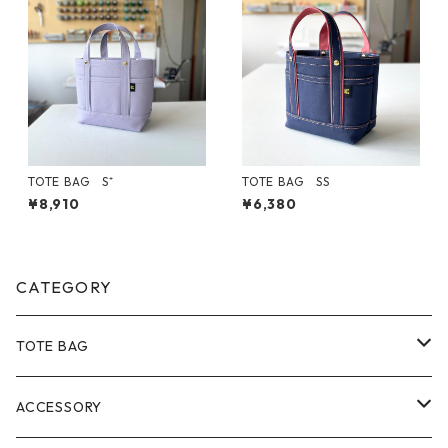
TOTE BAG S⁺
TOTE BAG SS
¥8,910
¥6,380
CATEGORY
TOTE BAG
Size
ACCESSORY