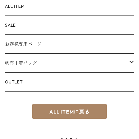
SS
Material
POUCH
ALL ITEM
S
８号帆布
Color
PEN CASE
SALE
M
パラフィン帆布
白系
KEY CHAIN
お客様専用ページ
L
赤系
スマホショルダー
帆布巾着バッグ
S⁺
青系
サコッシュ
Material
OUTLET
BOAT
緑系
8号帆布
ちょこっTOTE
ALL ITEMに戻る
黄系
その他
茶系