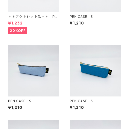
＊＊アウトレット品＊＊ PEN
PEN CASE S
CASE M
¥1,232
¥1,210
20%OFF
PEN CASE S
PEN CASE S
¥1,210
¥1,210