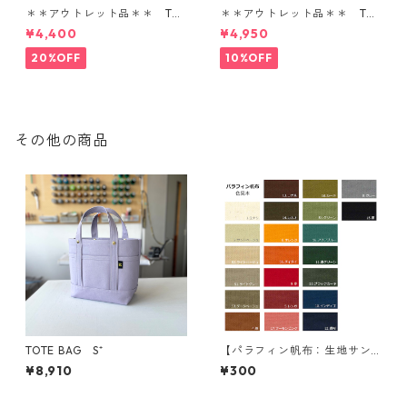
＊＊アウトレット品＊＊ TOT
＊＊アウトレット品＊＊ TOT
E BAG SS
E BAG SS
¥4,400
¥4,950
20%OFF
10%OFF
その他の商品
TOTE BAG S⁺
【パラフィン帆布：生地サン
プル】選べる10色
¥8,910
¥300