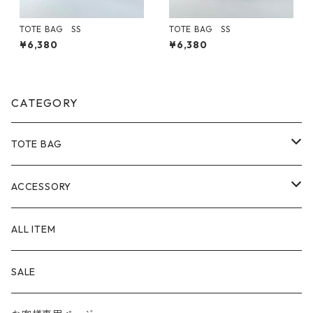
TOTE BAG SS
TOTE BAG SS
¥6,380
¥6,380
CATEGORY
TOTE BAG
Size
ACCESSORY
SS
Material
POUCH
ALL ITEM
S
８号帆布
Color
PEN CASE
SALE
M
パラフィン帆布
白系