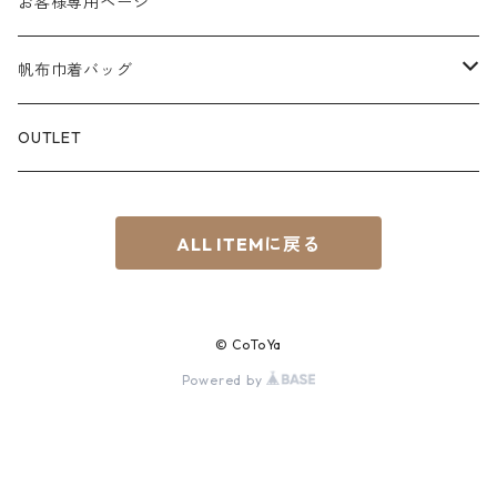
KEY CHAIN
お客様専用ページ
L
赤系
スマホショルダー
帆布巾着バッグ
S⁺
青系
サコッシュ
Material
OUTLET
BOAT
緑系
8号帆布
ちょこっTOTE
ALL ITEMに戻る
黄系
その他
茶系
© CoToYa
黒系
Powered by
紫系