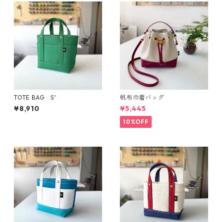
TOTE BAG S⁺
帆布巾着バッグ
¥8,910
¥5,445
10%OFF