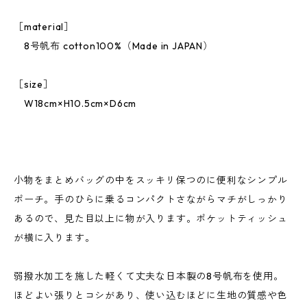
［material］
8号帆布 cotton100%（Made in JAPAN）
［size］
W18cm×H10.5cm×D6cm
小物をまとめバッグの中をスッキリ保つのに便利なシンプル
ポーチ。手のひらに乗るコンパクトさながらマチがしっかり
あるので、見た目以上に物が入ります。ポケットティッシュ
が横に入ります。
弱撥水加工を施した軽くて丈夫な日本製の8号帆布を使用。
ほどよい張りとコシがあり、使い込むほどに生地の質感や色