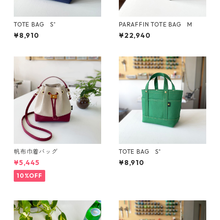
TOTE BAG S⁺
PARAFFIN TOTE BAG M
¥8,910
¥22,940
帆布巾着バッグ
TOTE BAG S⁺
¥5,445
¥8,910
10%OFF