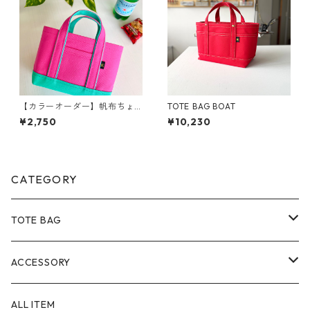
【カラーオーダー】帆布ちょ
TOTE BAG BOAT
こっTOTE
¥2,750
¥10,230
CATEGORY
TOTE BAG
Size
ACCESSORY
SS
Material
POUCH
ALL ITEM