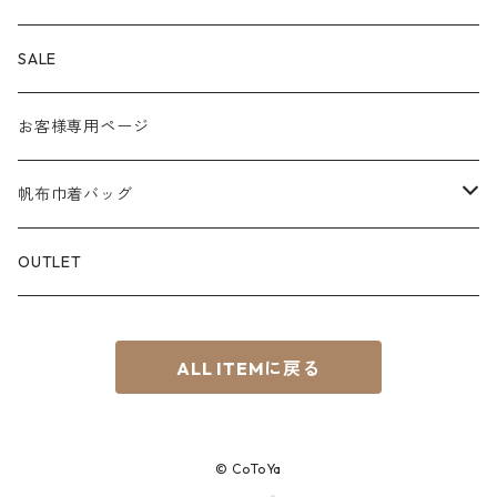
S
８号帆布
Color
PEN CASE
SALE
M
パラフィン帆布
白系
KEY CHAIN
お客様専用ページ
L
赤系
スマホショルダー
帆布巾着バッグ
S⁺
青系
サコッシュ
Material
OUTLET
BOAT
緑系
8号帆布
ちょこっTOTE
ALL ITEMに戻る
黄系
その他
茶系
© CoToYa