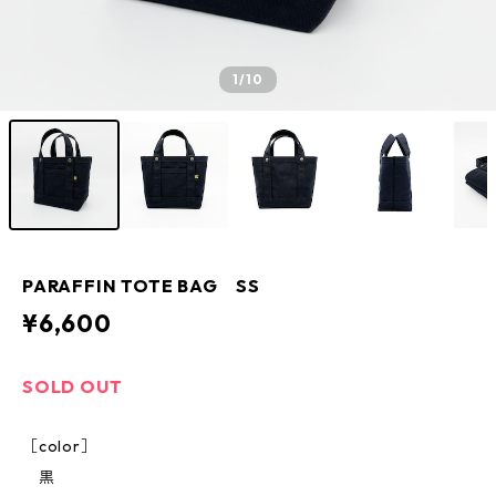
1
/10
PARAFFIN TOTE BAG SS
¥6,600
SOLD OUT
［color］
黒