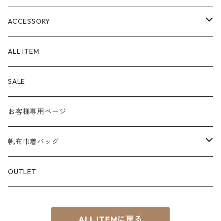
Size
ACCESSORY
SS
Material
POUCH
ALL ITEM
S
８号帆布
Color
PEN CASE
SALE
M
パラフィン帆布
白系
KEY CHAIN
お客様専用ページ
L
赤系
スマホショルダー
帆布巾着バッグ
S⁺
青系
サコッシュ
Material
OUTLET
BOAT
緑系
8号帆布
ちょこっTOTE
ALL ITEMに戻る