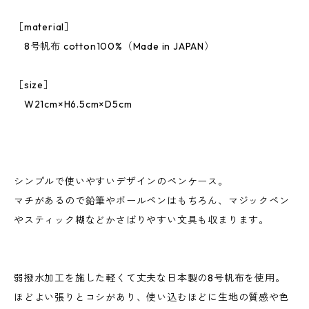
［material］
8号帆布 cotton100%（Made in JAPAN）
［size］
W21cm×H6.5cm×D5cm
シンプルで使いやすいデザインのペンケース。
マチがあるので鉛筆やボールペンはもちろん、マジックペン
やスティック糊などかさばりやすい文具も収まります。
弱撥水加工を施した軽くて丈夫な日本製の8号帆布を使用。
ほどよい張りとコシがあり、使い込むほどに生地の質感や色