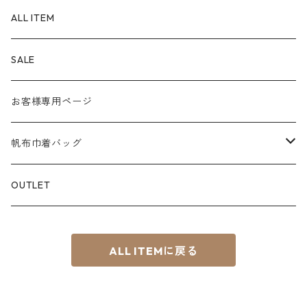
SS
Material
POUCH
ALL ITEM
S
８号帆布
Color
PEN CASE
SALE
M
パラフィン帆布
白系
KEY CHAIN
お客様専用ページ
L
赤系
スマホショルダー
帆布巾着バッグ
S⁺
青系
サコッシュ
Material
OUTLET
BOAT
緑系
8号帆布
ちょこっTOTE
ALL ITEMに戻る
黄系
その他
茶系