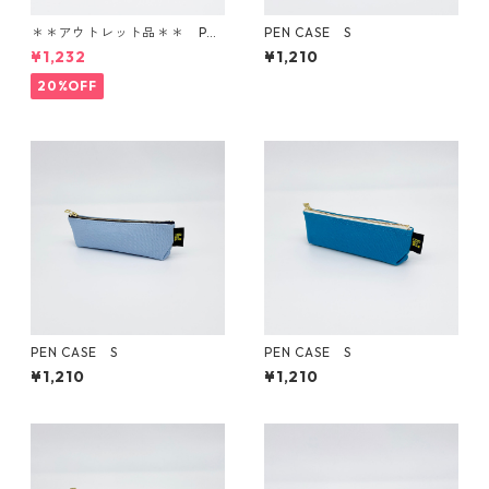
＊＊アウトレット品＊＊ PEN
PEN CASE S
CASE M
¥1,232
¥1,210
20%OFF
PEN CASE S
PEN CASE S
¥1,210
¥1,210