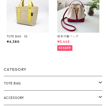
TOTE BAG SS
帆布巾着バッグ
¥6,380
¥5,445
10%OFF
CATEGORY
TOTE BAG
Size
ACCESSORY