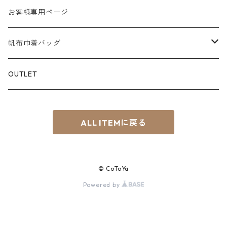
M
パラフィン帆布
白系
KEY CHAIN
お客様専用ページ
L
赤系
スマホショルダー
帆布巾着バッグ
S⁺
青系
サコッシュ
Material
OUTLET
BOAT
緑系
8号帆布
ちょこっTOTE
ALL ITEMに戻る
黄系
その他
茶系
© CoToYa
黒系
Powered by
紫系