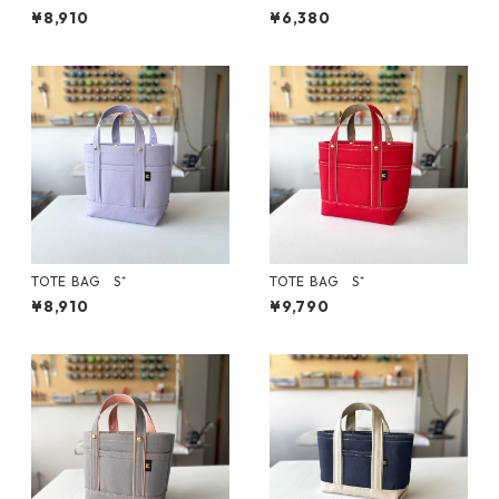
¥8,910
¥6,380
TOTE BAG S⁺
TOTE BAG S⁺
¥8,910
¥9,790