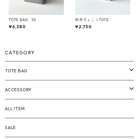
TOTE BAG SS
帆布ちょこっTOTE
¥6,380
¥2,750
CATEGORY
TOTE BAG
Size
ACCESSORY
SS
Material
POUCH
ALL ITEM
S
８号帆布
Color
PEN CASE
SALE