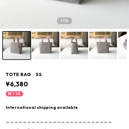
1
/12
TOTE BAG SS
¥6,380
残り1点
International shipping available
＝＝＝＝＝＝＝＝＝＝＝＝＝＝＝＝＝＝＝＝＝＝＝＝＝