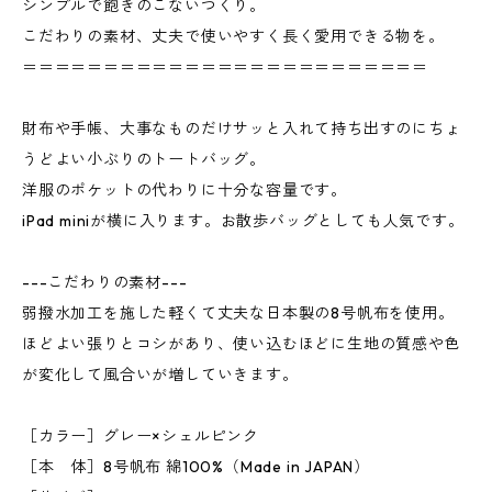
シンプルで飽きのこないつくり。
こだわりの素材、丈夫で使いやすく長く愛用できる物を。
＝＝＝＝＝＝＝＝＝＝＝＝＝＝＝＝＝＝＝＝＝＝＝＝＝
財布や手帳、大事なものだけサッと入れて持ち出すのにちょ
うどよい小ぶりのトートバッグ。
洋服のポケットの代わりに十分な容量です。
iPad miniが横に入ります。お散歩バッグとしても人気です。
---こだわりの素材---
弱撥水加工を施した軽くて丈夫な日本製の8号帆布を使用。
ほどよい張りとコシがあり、使い込むほどに生地の質感や色
が変化して風合いが増していきます。
［カラー］グレー×シェルピンク
［本 体］8号帆布 綿100%（Made in JAPAN）