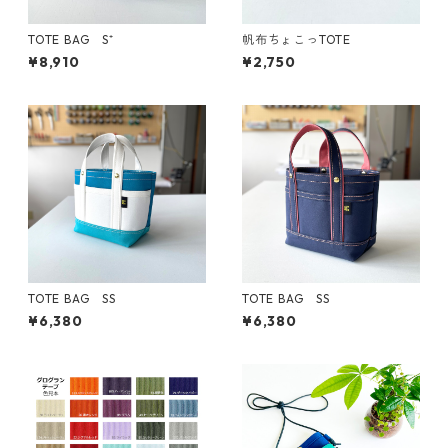
TOTE BAG S⁺
帆布ちょこっTOTE
¥8,910
¥2,750
TOTE BAG SS
TOTE BAG SS
¥6,380
¥6,380