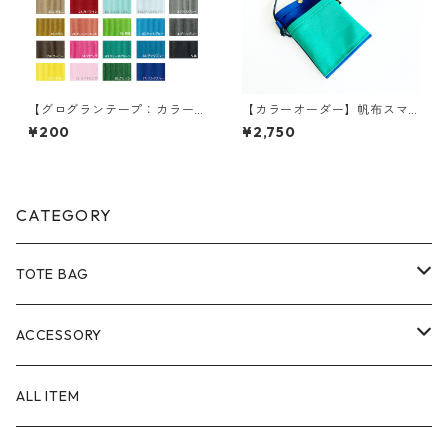
【グログランテープ：カラー
【カラーオーダー】帆布スマ
サンプル】選べる5色
ホショルダー
¥200
¥2,750
CATEGORY
TOTE BAG
Size
ACCESSORY
SS
Material
POUCH
ALL ITEM