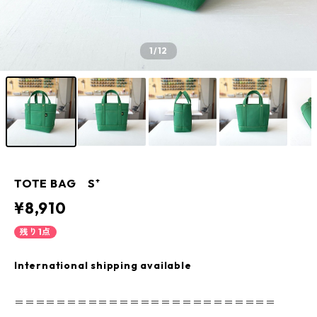
1
/12
TOTE BAG S⁺
¥8,910
残り1点
International shipping available
＝＝＝＝＝＝＝＝＝＝＝＝＝＝＝＝＝＝＝＝＝＝＝＝＝