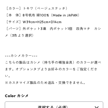
［カラー］トキワ（ベージュステッチ）
［本 体］8号帆布 綿100%（Made in JAPAN）
［サイズ］W39cm×H25cm×D14cm
［パーツ］外ポケット3連 内ポケット1個 四角マチ カシ
メ（3色より選択）
---カシメカラー---
こちらの製品はカシメ（持ち手の補強金具）のカラーが選べ
ます。オプションタブよりお好みのカラーをご指定くださ
い。
※カスタマイズ製品のため返品・交換できません。
Color カシメ
選択する（必須）