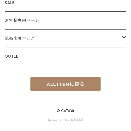
S
８号帆布
Color
PEN CASE
SALE
M
パラフィン帆布
白系
KEY CHAIN
お客様専用ページ
L
赤系
スマホショルダー
帆布巾着バッグ
S⁺
青系
サコッシュ
Material
OUTLET
BOAT
緑系
8号帆布
ちょこっTOTE
ALL ITEMに戻る
黄系
その他
茶系
© CoToYa
黒系
Powered by