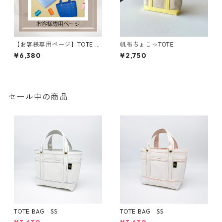
【お客様専用ページ】TOTE B
帆布ちょこっTOTE
AG SS
¥6,380
¥2,750
セール中の商品
TOTE BAG SS
TOTE BAG SS